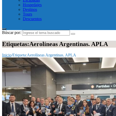
Escapadas
Hospedajes
Destinos
Tours
Descuentos
Búscar por:
Etiquetas:Aerolíneas Argentinas. APLA
Inicio
/
Etiqueta:
Aerolíneas Argentinas. APLA