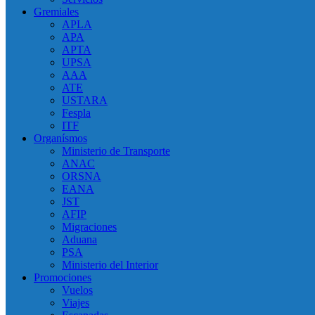
Gremiales
APLA
APA
APTA
UPSA
AAA
ATE
USTARA
Fespla
ITF
Organísmos
Ministerio de Transporte
ANAC
ORSNA
EANA
JST
AFIP
Migraciones
Aduana
PSA
Ministerio del Interior
Promociones
Vuelos
Viajes