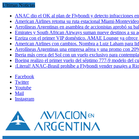
Ultimas Noticias
ANAC dio el OK al plan de Flybondi y detecto infracciones 
American Airlines retoma su ruta estacional Miami-Montevideo 
Aerolíneas Argentinas en asamblea de accionistas aprobó su 
Emirates y South African Airways suman nueve destinos a su
Ezeiza con el primer VIP doméstico. AMAE Lounge ya ofrece
American Airlines con cambios. Nombra a Luiz Laham para lid
Aerolíneas Argentinas una empresa aérea y una promo con 2
Iberia más cerca del Sol con un vuelo exclusivo para contempl
Boeing realizo el primer vuelo del séptimo 777-9 modelo del 
¡Literal! ANAC-Brasil prohíbe a Flybondi vender pasajes a Ri
Facebook
Twitter
Youtube
Mail
Instagram