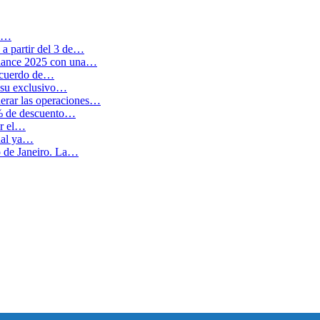
en…
a partir del 3 de…
balance 2025 con una…
 acuerdo de…
 su exclusivo…
erar las operaciones…
0% de descuento…
ar el…
cual ya…
o de Janeiro. La…