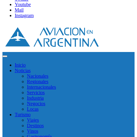
Youtube
Mail
Instagram
Inicio
Noticias
Nacionales
Regionales
Internacionales
Servicios
Industria
Negocios
Locas
Turismo
Viajes
Destinos
Vinos
Gastronomía