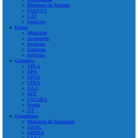
Ministerio de Turismo
FAEVYT
CAT
Negocios
Ezeiza
Municipio
Aeropuerto
Negocios
Empresas
Servicios
Gremiales
APLA
APA
APTA
UPSA
AAA
ATE
USTARA
Fespla
ITF
Organísmos
Ministerio de Transporte
ANAC
ORSNA