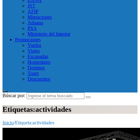
EANA
JST
AFIP
Migraciones
Aduana
PSA
Ministerio del Interior
Promociones
Vuelos
Viajes
Escapadas
Hospedajes
Destinos
Tours
Descuentos
Búscar por:
Etiquetas:actividades
Inicio
/
Etiqueta:
actividades