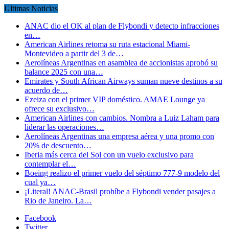
Ultimas Noticias
ANAC dio el OK al plan de Flybondi y detecto infracciones
en…
American Airlines retoma su ruta estacional Miami-
Montevideo a partir del 3 de…
Aerolíneas Argentinas en asamblea de accionistas aprobó su
balance 2025 con una…
Emirates y South African Airways suman nueve destinos a su
acuerdo de…
Ezeiza con el primer VIP doméstico. AMAE Lounge ya
ofrece su exclusivo…
American Airlines con cambios. Nombra a Luiz Laham para
liderar las operaciones…
Aerolíneas Argentinas una empresa aérea y una promo con
20% de descuento…
Iberia más cerca del Sol con un vuelo exclusivo para
contemplar el…
Boeing realizo el primer vuelo del séptimo 777-9 modelo del
cual ya…
¡Literal! ANAC-Brasil prohíbe a Flybondi vender pasajes a
Rio de Janeiro. La…
Facebook
Twitter