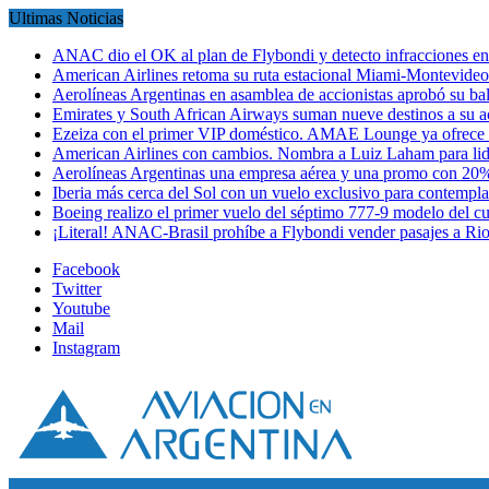
Ultimas Noticias
ANAC dio el OK al plan de Flybondi y detecto infracciones 
American Airlines retoma su ruta estacional Miami-Montevideo 
Aerolíneas Argentinas en asamblea de accionistas aprobó su 
Emirates y South African Airways suman nueve destinos a su
Ezeiza con el primer VIP doméstico. AMAE Lounge ya ofrece
American Airlines con cambios. Nombra a Luiz Laham para lid
Aerolíneas Argentinas una empresa aérea y una promo con 2
Iberia más cerca del Sol con un vuelo exclusivo para contempl
Boeing realizo el primer vuelo del séptimo 777-9 modelo del 
¡Literal! ANAC-Brasil prohíbe a Flybondi vender pasajes a Ri
Facebook
Twitter
Youtube
Mail
Instagram