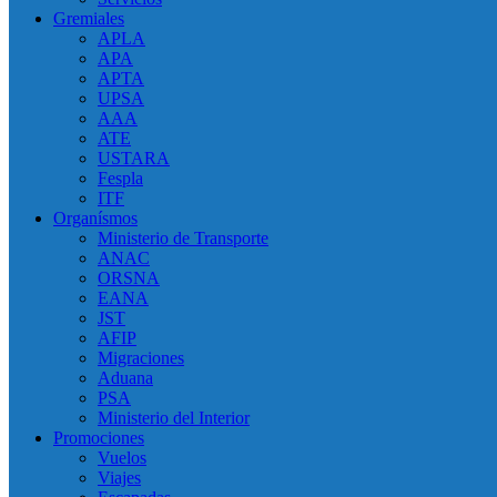
Gremiales
APLA
APA
APTA
UPSA
AAA
ATE
USTARA
Fespla
ITF
Organísmos
Ministerio de Transporte
ANAC
ORSNA
EANA
JST
AFIP
Migraciones
Aduana
PSA
Ministerio del Interior
Promociones
Vuelos
Viajes