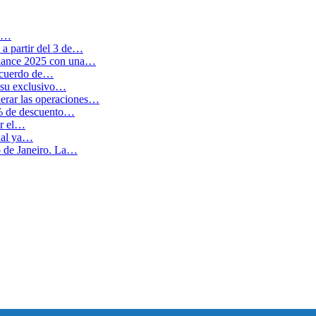
en…
a partir del 3 de…
balance 2025 con una…
 acuerdo de…
 su exclusivo…
erar las operaciones…
0% de descuento…
ar el…
cual ya…
o de Janeiro. La…