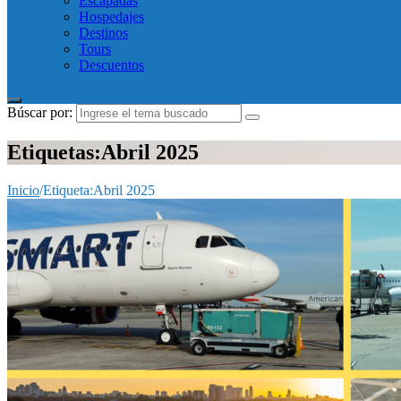
Escapadas
Hospedajes
Destinos
Tours
Descuentos
Búscar por:
Etiquetas:Abril 2025
Inicio
/
Etiqueta:
Abril 2025