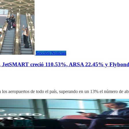
Sección Noticias
co, JetSMART creció 110.53%, ARSA 22.45% y Flybondi 
n los aeropuertos de todo el país, superando en un 13% el número de a