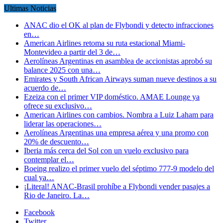
Ultimas Noticias
ANAC dio el OK al plan de Flybondi y detecto infracciones
en…
American Airlines retoma su ruta estacional Miami-
Montevideo a partir del 3 de…
Aerolíneas Argentinas en asamblea de accionistas aprobó su
balance 2025 con una…
Emirates y South African Airways suman nueve destinos a su
acuerdo de…
Ezeiza con el primer VIP doméstico. AMAE Lounge ya
ofrece su exclusivo…
American Airlines con cambios. Nombra a Luiz Laham para
liderar las operaciones…
Aerolíneas Argentinas una empresa aérea y una promo con
20% de descuento…
Iberia más cerca del Sol con un vuelo exclusivo para
contemplar el…
Boeing realizo el primer vuelo del séptimo 777-9 modelo del
cual ya…
¡Literal! ANAC-Brasil prohíbe a Flybondi vender pasajes a
Rio de Janeiro. La…
Facebook
Twitter