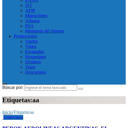
EANA
JST
AFIP
Migraciones
Aduana
PSA
Ministerio del Interior
Promociones
Vuelos
Viajes
Escapadas
Hospedajes
Destinos
Tours
Descuentos
Búscar por:
Etiquetas:aa
Inicio
/
Etiqueta:
aa
Entrevistas