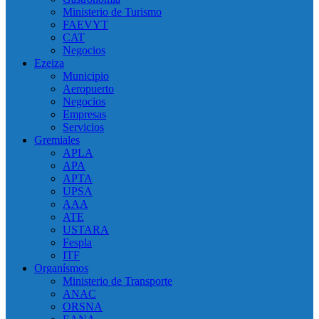
Ministerio de Turismo
FAEVYT
CAT
Negocios
Ezeiza
Municipio
Aeropuerto
Negocios
Empresas
Servicios
Gremiales
APLA
APA
APTA
UPSA
AAA
ATE
USTARA
Fespla
ITF
Organísmos
Ministerio de Transporte
ANAC
ORSNA