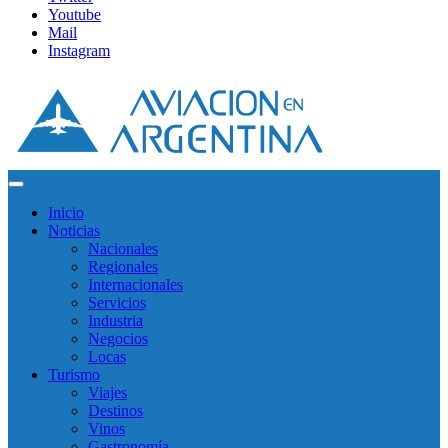
Youtube
Mail
Instagram
Inicio
Noticias
Nacionales
Regionales
Internacionales
Servicios
Industria
Negocios
Locas
Turismo
Viajes
Destinos
Vinos
Gastronomía