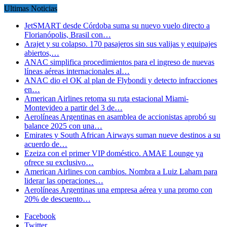
Ultimas Noticias
JetSMART desde Córdoba suma su nuevo vuelo directo a
Florianópolis, Brasil con…
Arajet y su colapso. 170 pasajeros sin sus valijas y equipajes
abiertos,…
ANAC simplifica procedimientos para el ingreso de nuevas
líneas aéreas internacionales al…
ANAC dio el OK al plan de Flybondi y detecto infracciones
en…
American Airlines retoma su ruta estacional Miami-
Montevideo a partir del 3 de…
Aerolíneas Argentinas en asamblea de accionistas aprobó su
balance 2025 con una…
Emirates y South African Airways suman nueve destinos a su
acuerdo de…
Ezeiza con el primer VIP doméstico. AMAE Lounge ya
ofrece su exclusivo…
American Airlines con cambios. Nombra a Luiz Laham para
liderar las operaciones…
Aerolíneas Argentinas una empresa aérea y una promo con
20% de descuento…
Facebook
Twitter