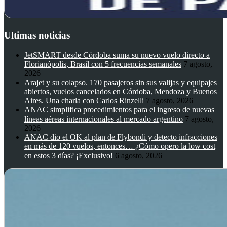
Ultimas noticias
JetSMART desde Córdoba suma su nuevo vuelo directo a
Florianópolis, Brasil con 5 frecuencias semanales
7 agosto,
2026
Arajet y su colapso. 170 pasajeros sin sus valijas y equipajes
abiertos, vuelos cancelados en Córdoba, Mendoza y Buenos
Aires. Una charla con Carlos Rinzelli
7 agosto, 2026
ANAC simplifica procedimientos para el ingreso de nuevas
líneas aéreas internacionales al mercado argentino
7 agosto,
2026
ANAC dio el OK al plan de Flybondi y detecto infracciones
en más de 120 vuelos, entonces… ¿Cómo opero la low cost
en estos 3 días? ¡Exclusivo!
6 agosto, 2026