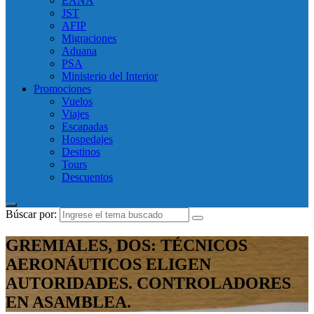
EANA
JST
AFIP
Migraciones
Aduana
PSA
Ministerio del Interior
Promociones
Vuelos
Viajes
Escapadas
Hospedajes
Destinos
Tours
Descuentos
Búscar por:
GREMIALES, DOS: TÉCNICOS
AERONÁUTICOS ELIGEN
AUTORIDADES. CONTROLADORES
EN ASAMBLEA.