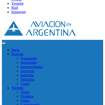
Youtube
Mail
Instagram
Inicio
Noticias
Nacionales
Regionales
Internacionales
Servicios
Industria
Negocios
Locas
Turismo
Viajes
Destinos
Vinos
Gastronomía