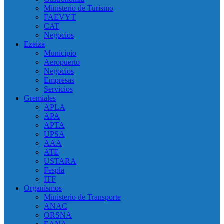
Ministerio de Turismo
FAEVYT
CAT
Negocios
Ezeiza
Municipio
Aeropuerto
Negocios
Empresas
Servicios
Gremiales
APLA
APA
APTA
UPSA
AAA
ATE
USTARA
Fespla
ITF
Organísmos
Ministerio de Transporte
ANAC
ORSNA