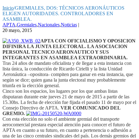
Inicio
/
GREMIALES, DOS: TÉCNICOS AERONÁUTICOS
ELIGEN AUTORIDADES. CONTROLADORES EN
ASAMBLEA.
APTA
,
Gremiales
,
Nacionales
,
Noticias
|
20 mayo, 2015
APTA CON OFICIALISMO Y OPOSICION
DIFINIRA LA JUNTA ELECTORAL. LA ASOCIACION
PERSONAL TECNICO AERONAUTICO Y SUS
INTEGRANTES EN ASAMBLEA EXTRAORDINARIA.
Tras 24 años de mandato oficialista y de llegar a esta instancia con
lista única, la conducción de Ricardo Cirielli y la lista Unidad
Aeronáutica –opositora- compiten para ganar en esta instancia, que
según se dice; quien gana la junta electoral muy probablemente
triunfa en la elección general.
Cinco son los espacios, los lugares por los que ambas listas
disputaran durante este jueves 21 de mayo de 2015 a partir de las
15.30hs. La fecha de elección fue fijada el pasado 11 de mayo por el
Consejo Directivo de APTA.
VER COMUNICADO DEL
GREMIO.
Con esta elección no solo el ambiente gremial del transporte
aerocomercial prestara especial atención para conocer el futuro de
APTA en cuanto a su futuro, en cuanto a pertenencia o adhesión a
una de las cinco centrales sindicales del país. Los demás gremios del