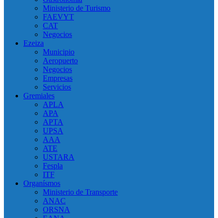
Ministerio de Turismo
FAEVYT
CAT
Negocios
Ezeiza
Municipio
Aeropuerto
Negocios
Empresas
Servicios
Gremiales
APLA
APA
APTA
UPSA
AAA
ATE
USTARA
Fespla
ITF
Organísmos
Ministerio de Transporte
ANAC
ORSNA