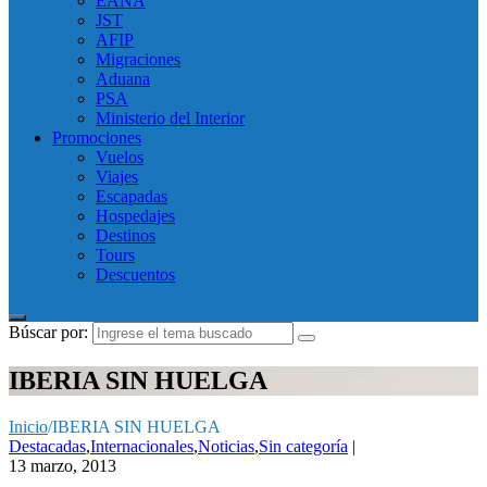
EANA
JST
AFIP
Migraciones
Aduana
PSA
Ministerio del Interior
Promociones
Vuelos
Viajes
Escapadas
Hospedajes
Destinos
Tours
Descuentos
Búscar por:
IBERIA SIN HUELGA
Inicio
/
IBERIA SIN HUELGA
Destacadas
,
Internacionales
,
Noticias
,
Sin categoría
|
13 marzo, 2013