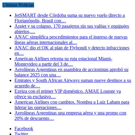
Ultimas Noticias
JetSMART desde Córdoba suma su nuevo vuelo directo a
Florianópolis, Brasil con…
Arajet y su colapso. 170 pasajeros sin sus valijas y equipajes
abiertos,…
ANAC simplifica procedimientos para el ingreso de nuevas
líneas aéreas internacionales al…
ANAC dio el OK al plan de Flybondi y detecto infracciones
en…
American Airlines retoma su ruta estacional Miami-
Montevideo a partir del 3 de…
Aerolíneas Argentinas en asamblea de accionistas aprobó su
balance 2025 con una…
Emirates y South African Airways suman nueve destinos a su
acuerdo de…
Ezeiza con el primer VIP doméstico. AMAE Lounge ya
ofrece su exclusivo…
American Airlines con cambios. Nombra a Luiz Laham para
liderar las operaciones…
Aerolíneas Argentinas una empresa aérea y una promo con
20% de descuento…
Facebook
Twitter