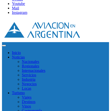
Youtube
Mail
Instagram
Inicio
Noticias
Nacionales
Regionales
Internacionales
Servicios
Industria
Negocios
Locas
Turismo
Viajes
Destinos
Vinos
Gastronomía