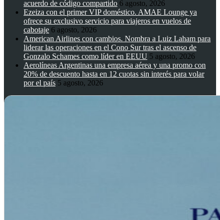
acuerdo de código compartido
6 agosto, 2026
Ezeiza con el primer VIP doméstico. AMAE Lounge ya
ofrece su exclusivo servicio para viajeros en vuelos de
cabotaje
6 agosto, 2026
American Airlines con cambios. Nombra a Luiz Laham para
liderar las operaciones en el Cono Sur tras el ascenso de
Gonzalo Schames como líder en EEUU
5 agosto, 2026
Aerolíneas Argentinas una empresa aérea y una promo con
20% de descuento hasta en 12 cuotas sin interés para volar
por el país
5 agosto, 2026