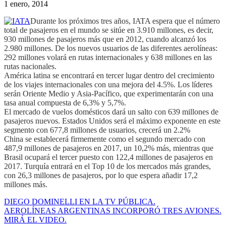
1 enero, 2014
Durante los próximos tres años, IATA espera que el número
total de pasajeros en el mundo se sitúe en 3.910 millones, es decir,
930 millones de pasajeros más que en 2012, cuando alcanzó los
2.980 millones. De los nuevos usuarios de las diferentes aerolíneas:
292 millones volará en rutas internacionales y 638 millones en las
rutas nacionales.
América latina se encontrará en tercer lugar dentro del crecimiento
de los viajes internacionales con una mejora del 4.5%. Los líderes
serán Oriente Medio y Asia-Pacífico, que experimentarán con una
tasa anual compuesta de 6,3% y 5,7%.
El mercado de vuelos domésticos dará un salto con 639 millones de
pasajeros nuevos. Estados Unidos será el máximo exponente en este
segmento con 677,8 millones de usuarios, crecerá un 2.2%
China se establecerá firmemente como el segundo mercado con
487,9 millones de pasajeros en 2017, un 10,2% más, mientras que
Brasil ocupará el tercer puesto con 122,4 millones de pasajeros en
2017. Turquía entrará en el Top 10 de los mercados más grandes,
con 26,3 millones de pasajeros, por lo que espera añadir 17,2
millones más.
DIEGO DOMINELLI EN LA TV PÚBLICA.
AEROLÍNEAS ARGENTINAS INCORPORÓ TRES AVIONES.
MIRÁ EL VIDEO.