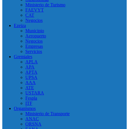
Ministerio de Turismo
FAEVYT
CAT
Negocios
Ezeiza
Municipio
Aeropuerto
Negocios
Empresas
Servicios
Gremiales
APLA
APA
APTA
UPSA
AAA
ATE
USTARA
Fespla
ITF
Organísmos
Ministerio de Transporte
ANAC
ORSNA