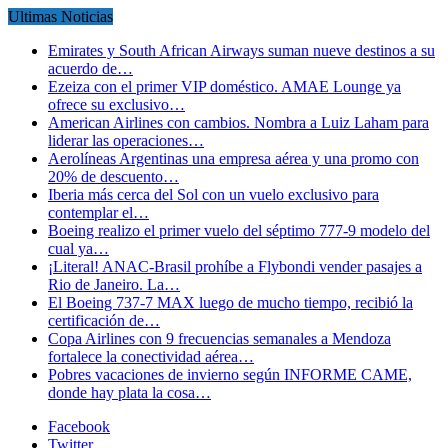
Ultimas Noticias
Emirates y South African Airways suman nueve destinos a su
acuerdo de…
Ezeiza con el primer VIP doméstico. AMAE Lounge ya
ofrece su exclusivo…
American Airlines con cambios. Nombra a Luiz Laham para
liderar las operaciones…
Aerolíneas Argentinas una empresa aérea y una promo con
20% de descuento…
Iberia más cerca del Sol con un vuelo exclusivo para
contemplar el…
Boeing realizo el primer vuelo del séptimo 777-9 modelo del
cual ya…
¡Literal! ANAC-Brasil prohíbe a Flybondi vender pasajes a
Rio de Janeiro. La…
El Boeing 737-7 MAX luego de mucho tiempo, recibió la
certificación de…
Copa Airlines con 9 frecuencias semanales a Mendoza
fortalece la conectividad aérea…
Pobres vacaciones de invierno según INFORME CAME,
donde hay plata la cosa…
Facebook
Twitter