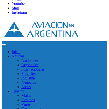
Youtube
Mail
Instagram
Inicio
Noticias
Nacionales
Regionales
Internacionales
Servicios
Industria
Negocios
Locas
Turismo
Viajes
Destinos
Vinos
Gastronomía