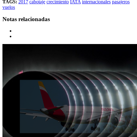
TAGS:
2017
cabotaje
crecimiento
IATA
internacionales
pasajeros
vuelos
Notas relacionadas