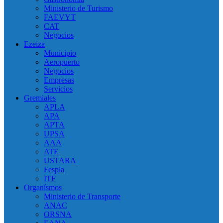
Ministerio de Turismo
FAEVYT
CAT
Negocios
Ezeiza
Municipio
Aeropuerto
Negocios
Empresas
Servicios
Gremiales
APLA
APA
APTA
UPSA
AAA
ATE
USTARA
Fespla
ITF
Organísmos
Ministerio de Transporte
ANAC
ORSNA