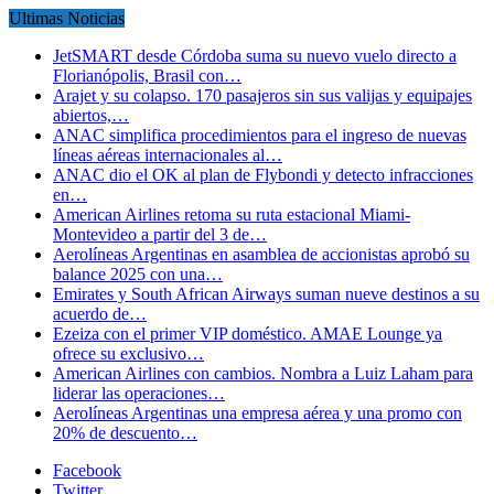
Ultimas Noticias
JetSMART desde Córdoba suma su nuevo vuelo directo a
Florianópolis, Brasil con…
Arajet y su colapso. 170 pasajeros sin sus valijas y equipajes
abiertos,…
ANAC simplifica procedimientos para el ingreso de nuevas
líneas aéreas internacionales al…
ANAC dio el OK al plan de Flybondi y detecto infracciones
en…
American Airlines retoma su ruta estacional Miami-
Montevideo a partir del 3 de…
Aerolíneas Argentinas en asamblea de accionistas aprobó su
balance 2025 con una…
Emirates y South African Airways suman nueve destinos a su
acuerdo de…
Ezeiza con el primer VIP doméstico. AMAE Lounge ya
ofrece su exclusivo…
American Airlines con cambios. Nombra a Luiz Laham para
liderar las operaciones…
Aerolíneas Argentinas una empresa aérea y una promo con
20% de descuento…
Facebook
Twitter