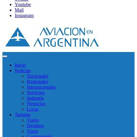
Youtube
Mail
Instagram
Inicio
Noticias
Nacionales
Regionales
Internacionales
Servicios
Industria
Negocios
Locas
Turismo
Viajes
Destinos
Vinos
Gastronomía