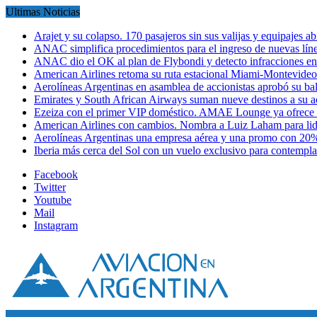
Ultimas Noticias
Arajet y su colapso. 170 pasajeros sin sus valijas y equipajes a
ANAC simplifica procedimientos para el ingreso de nuevas líne
ANAC dio el OK al plan de Flybondi y detecto infracciones 
American Airlines retoma su ruta estacional Miami-Montevideo 
Aerolíneas Argentinas en asamblea de accionistas aprobó su 
Emirates y South African Airways suman nueve destinos a su
Ezeiza con el primer VIP doméstico. AMAE Lounge ya ofrece
American Airlines con cambios. Nombra a Luiz Laham para lid
Aerolíneas Argentinas una empresa aérea y una promo con 2
Iberia más cerca del Sol con un vuelo exclusivo para contempl
Facebook
Twitter
Youtube
Mail
Instagram