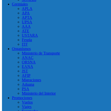
Gremiales
APLA
APA
APTA
UPSA
AAA
ATE
USTARA
Fespla
ITF
Organísmos
Ministerio de Transporte
ANAC
ORSNA
EANA
JST
AFIP
Migraciones
Aduana
PSA
Ministerio del Interior
Promociones
Vuelos
Viajes