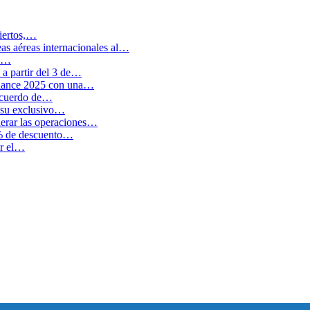
biertos,…
as aéreas internacionales al…
en…
a partir del 3 de…
balance 2025 con una…
 acuerdo de…
 su exclusivo…
erar las operaciones…
0% de descuento…
ar el…