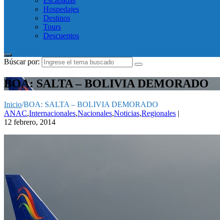
Escapadas
Hospedajes
Destinos
Tours
Descuentos
Búscar por:
BOA: SALTA – BOLIVIA DEMORADO
Inicio
/
BOA: SALTA – BOLIVIA DEMORADO
ANAC
,
Internacionales
,
Nacionales
,
Noticias
,
Regionales
|
12 febrero, 2014