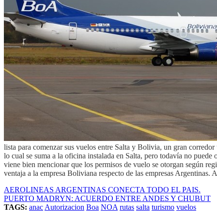
lista para comenzar sus vuelos entre Salta y Bolivia, un gran corredo
lo cual se suma a la oficina instalada en Salta, pero todavía no pue
viene bien mencionar que los permisos de vuelo se otorgan según regimen
ventaja a la empresa Boliviana respecto de las empresas Argentinas. A
AEROLINEAS ARGENTINAS CONECTA TODO EL PAIS.
PUERTO MADRYN: ACUERDO ENTRE ANDES Y CHUBUT
TAGS:
anac
Autorizacion
Boa
NOA
rutas
salta
turismo
vuelos