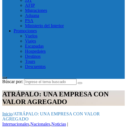
JST
AFIP
Migraciones
Aduana
PSA
Ministerio del Interior
Promociones
Vuelos
Viajes
Escapadas
Hospedajes
Destinos
Tours
Descuentos
Búscar por:
ATRÁPALO: UNA EMPRESA CON
VALOR AGREGADO
Inicio
/
ATRÁPALO: UNA EMPRESA CON VALOR
AGREGADO
Internacionales
,
Nacionales
,
Noticias
|