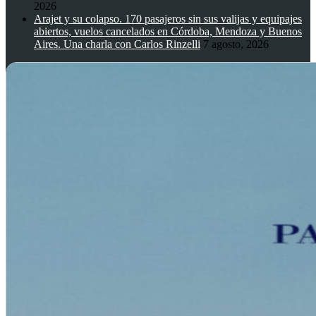
2026
Arajet y su colapso. 170 pasajeros sin sus valijas y equipajes
abiertos, vuelos cancelados en Córdoba, Mendoza y Buenos
Aires. Una charla con Carlos Rinzelli
7 agosto, 2026