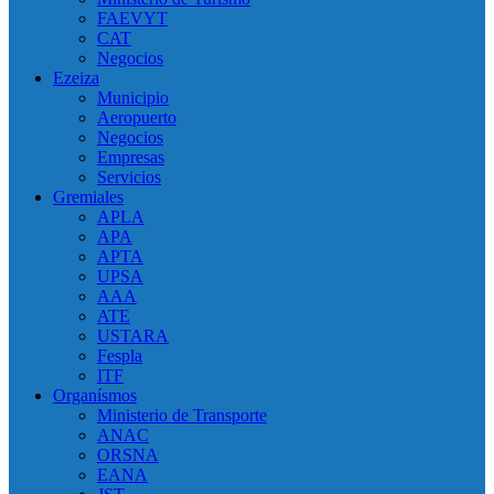
FAEVYT
CAT
Negocios
Ezeiza
Municipio
Aeropuerto
Negocios
Empresas
Servicios
Gremiales
APLA
APA
APTA
UPSA
AAA
ATE
USTARA
Fespla
ITF
Organísmos
Ministerio de Transporte
ANAC
ORSNA
EANA