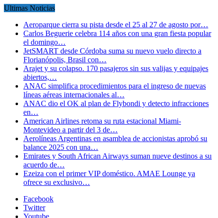
Ultimas Noticias
Aeroparque cierra su pista desde el 25 al 27 de agosto por…
Carlos Beguerie celebra 114 años con una gran fiesta popular
el domingo…
JetSMART desde Córdoba suma su nuevo vuelo directo a
Florianópolis, Brasil con…
Arajet y su colapso. 170 pasajeros sin sus valijas y equipajes
abiertos,…
ANAC simplifica procedimientos para el ingreso de nuevas
líneas aéreas internacionales al…
ANAC dio el OK al plan de Flybondi y detecto infracciones
en…
American Airlines retoma su ruta estacional Miami-
Montevideo a partir del 3 de…
Aerolíneas Argentinas en asamblea de accionistas aprobó su
balance 2025 con una…
Emirates y South African Airways suman nueve destinos a su
acuerdo de…
Ezeiza con el primer VIP doméstico. AMAE Lounge ya
ofrece su exclusivo…
Facebook
Twitter
Youtube