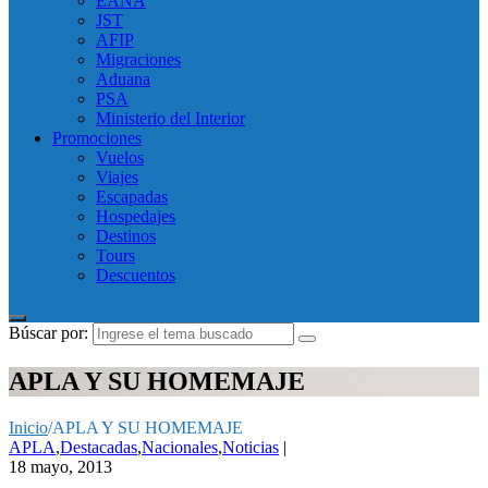
EANA
JST
AFIP
Migraciones
Aduana
PSA
Ministerio del Interior
Promociones
Vuelos
Viajes
Escapadas
Hospedajes
Destinos
Tours
Descuentos
Búscar por:
APLA Y SU HOMEMAJE
Inicio
/
APLA Y SU HOMEMAJE
APLA
,
Destacadas
,
Nacionales
,
Noticias
|
18 mayo, 2013