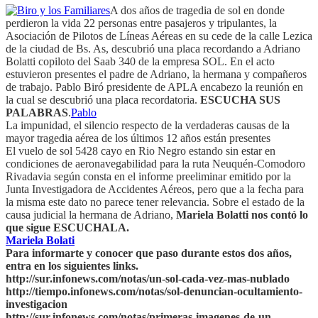
A dos años de tragedia de sol en donde
perdieron la vida 22 personas entre pasajeros y tripulantes, la
Asociación de Pilotos de Líneas Aéreas en su cede de la calle Lezica
de la ciudad de Bs. As, descubrió una placa recordando a Adriano
Bolatti copiloto del Saab 340 de la empresa SOL. En el acto
estuvieron presentes el padre de Adriano, la hermana y compañeros
de trabajo. Pablo Biró presidente de APLA encabezo la reunión en
la cual se descubrió una placa recordatoria.
ESCUCHA SUS
PALABRAS
.
Pablo
La impunidad, el silencio respecto de la verdaderas causas de la
mayor tragedia aérea de los últimos 12 años están presentes
El vuelo de sol 5428 cayo en Rio Negro estando sin estar en
condiciones de aeronavegabilidad para la ruta Neuquén-Comodoro
Rivadavia según consta en el informe preeliminar emitido por la
Junta Investigadora de Accidentes Aéreos, pero que a la fecha para
la misma este dato no parece tener relevancia. Sobre el estado de la
causa judicial la hermana de Adriano,
Mariela Bolatti nos contó lo
que sigue ESCUCHALA.
Mariela Bolati
Para informarte y conocer que paso durante estos dos años,
entra en los siguientes links.
http://sur.infonews.com/notas/un-sol-cada-vez-mas-nublado
http://tiempo.infonews.com/notas/sol-denuncian-ocultamiento-
investigacion
http://sur.infonews.com/notas/primeras-imagenes-de-un-