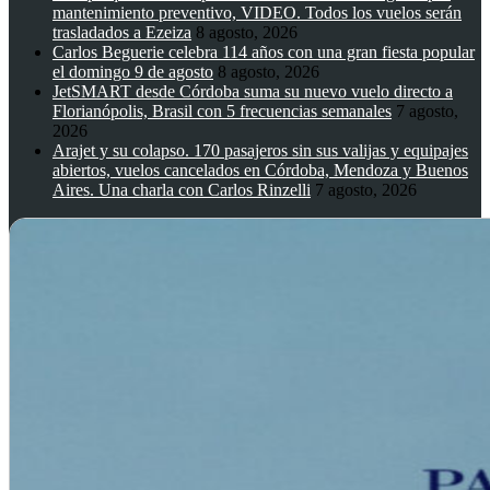
mantenimiento preventivo, VIDEO. Todos los vuelos serán
trasladados a Ezeiza
8 agosto, 2026
Carlos Beguerie celebra 114 años con una gran fiesta popular
el domingo 9 de agosto
8 agosto, 2026
JetSMART desde Córdoba suma su nuevo vuelo directo a
Florianópolis, Brasil con 5 frecuencias semanales
7 agosto,
2026
Arajet y su colapso. 170 pasajeros sin sus valijas y equipajes
abiertos, vuelos cancelados en Córdoba, Mendoza y Buenos
Aires. Una charla con Carlos Rinzelli
7 agosto, 2026