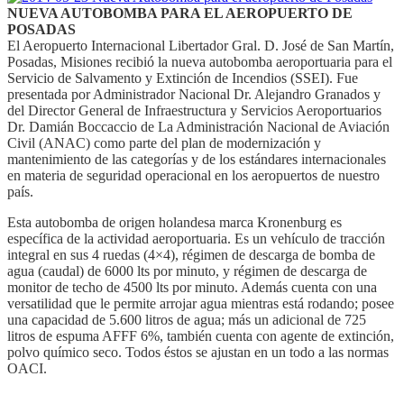
NUEVA AUTOBOMBA PARA EL AEROPUERTO DE
POSADAS
El Aeropuerto Internacional Libertador Gral. D. José de San Martín,
Posadas, Misiones recibió la nueva autobomba aeroportuaria para el
Servicio de Salvamento y Extinción de Incendios (SSEI). Fue
presentada por Administrador Nacional Dr. Alejandro Granados y
del Director General de Infraestructura y Servicios Aeroportuarios
Dr. Damián Boccaccio de La Administración Nacional de Aviación
Civil (ANAC) como parte del plan de modernización y
mantenimiento de las categorías y de los estándares internacionales
en materia de seguridad operacional en los aeropuertos de nuestro
país.
Esta autobomba de origen holandesa marca Kronenburg es
específica de la actividad aeroportuaria. Es un vehículo de tracción
integral en sus 4 ruedas (4×4), régimen de descarga de bomba de
agua (caudal) de 6000 lts por minuto, y régimen de descarga de
monitor de techo de 4500 lts por minuto. Además cuenta con una
versatilidad que le permite arrojar agua mientras está rodando; posee
una capacidad de 5.600 litros de agua; más un adicional de 725
litros de espuma AFFF 6%, también cuenta con agente de extinción,
polvo químico seco. Todos éstos se ajustan en un todo a las normas
OACI.