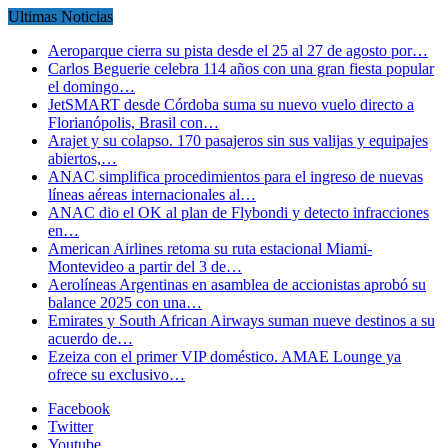
Ultimas Noticias
Aeroparque cierra su pista desde el 25 al 27 de agosto por…
Carlos Beguerie celebra 114 años con una gran fiesta popular
el domingo…
JetSMART desde Córdoba suma su nuevo vuelo directo a
Florianópolis, Brasil con…
Arajet y su colapso. 170 pasajeros sin sus valijas y equipajes
abiertos,…
ANAC simplifica procedimientos para el ingreso de nuevas
líneas aéreas internacionales al…
ANAC dio el OK al plan de Flybondi y detecto infracciones
en…
American Airlines retoma su ruta estacional Miami-
Montevideo a partir del 3 de…
Aerolíneas Argentinas en asamblea de accionistas aprobó su
balance 2025 con una…
Emirates y South African Airways suman nueve destinos a su
acuerdo de…
Ezeiza con el primer VIP doméstico. AMAE Lounge ya
ofrece su exclusivo…
Facebook
Twitter
Youtube