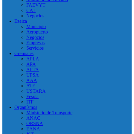
FAEVYT
CAT
Negocios
Ezeiza
Municipio
Aeropuerto
Negocios
Empresas
Servicios
Gremiales
APLA
APA
APTA
UPSA
AAA
ATE
USTARA
Fespla
ITF
Organísmos
Ministerio de Transporte
ANAC
ORSNA
EANA