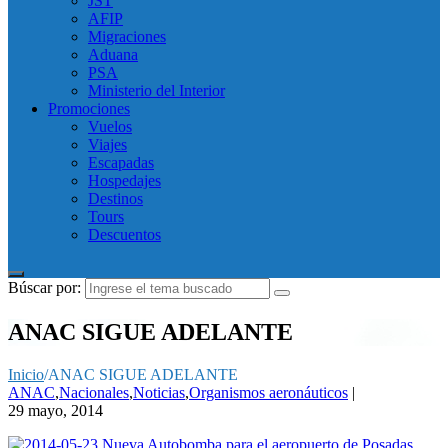
JST
AFIP
Migraciones
Aduana
PSA
Ministerio del Interior
Promociones
Vuelos
Viajes
Escapadas
Hospedajes
Destinos
Tours
Descuentos
Búscar por:
ANAC SIGUE ADELANTE
Inicio
/
ANAC SIGUE ADELANTE
ANAC
,
Nacionales
,
Noticias
,
Organismos aeronáuticos
|
29 mayo, 2014