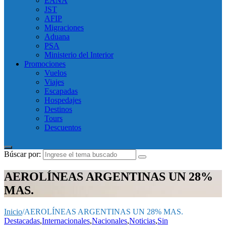
EANA
JST
AFIP
Migraciones
Aduana
PSA
Ministerio del Interior
Promociones
Vuelos
Viajes
Escapadas
Hospedajes
Destinos
Tours
Descuentos
Búscar por:
AEROLÍNEAS ARGENTINAS UN 28%
MAS.
Inicio
/
AEROLÍNEAS ARGENTINAS UN 28% MAS.
Destacadas
,
Internacionales
,
Nacionales
,
Noticias
,
Sin