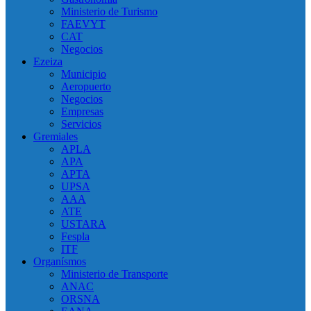
Ministerio de Turismo
FAEVYT
CAT
Negocios
Ezeiza
Municipio
Aeropuerto
Negocios
Empresas
Servicios
Gremiales
APLA
APA
APTA
UPSA
AAA
ATE
USTARA
Fespla
ITF
Organísmos
Ministerio de Transporte
ANAC
ORSNA