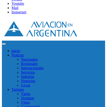
Youtube
Mail
Instagram
Inicio
Noticias
Nacionales
Regionales
Internacionales
Servicios
Industria
Negocios
Locas
Turismo
Viajes
Destinos
Vinos
Gastronomía