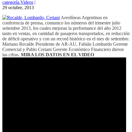
categoría
,
Videos
|
29 octubre, 2013
Aerolíneas Argentinas en
conferencia de prensa, comunico los números del trimestre julio
setiembre 2013, los cuales mejoran la performance del año 2012
tanto en ventas, en cantidad de pasajeros transportados, en reducción
de déficit operativo y con un record histórico en el mes de setiembre.
Mariano Recalde Presidente de AR-AU, Fabián Lombardo Gerente
Comercial y Pablo Ceriani Gerente Económico Financiero dieron
las cifras.
MIRA LOS DATOS EN EL VIDEO