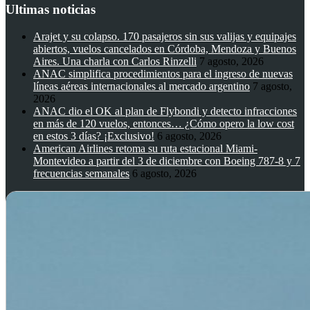
Ultimas noticias
Arajet y su colapso. 170 pasajeros sin sus valijas y equipajes
abiertos, vuelos cancelados en Córdoba, Mendoza y Buenos
Aires. Una charla con Carlos Rinzelli
7 agosto, 2026
ANAC simplifica procedimientos para el ingreso de nuevas
líneas aéreas internacionales al mercado argentino
7 agosto,
2026
ANAC dio el OK al plan de Flybondi y detecto infracciones
en más de 120 vuelos, entonces… ¿Cómo opero la low cost
en estos 3 días? ¡Exclusivo!
6 agosto, 2026
American Airlines retoma su ruta estacional Miami-
Montevideo a partir del 3 de diciembre con Boeing 787-8 y 7
frecuencias semanales
6 agosto, 2026