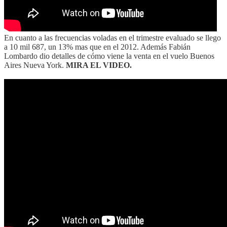
En cuanto a las frecuencias voladas en el trimestre evaluado se llego
a 10 mil 687, un 13% mas que en el 2012. Además Fabián
Lombardo dio detalles de cómo viene la venta en el vuelo Buenos
Aires Nueva York.
MIRA EL VIDEO.