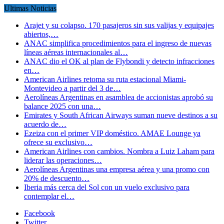
Ultimas Noticias
Arajet y su colapso. 170 pasajeros sin sus valijas y equipajes
abiertos,…
ANAC simplifica procedimientos para el ingreso de nuevas
líneas aéreas internacionales al…
ANAC dio el OK al plan de Flybondi y detecto infracciones
en…
American Airlines retoma su ruta estacional Miami-
Montevideo a partir del 3 de…
Aerolíneas Argentinas en asamblea de accionistas aprobó su
balance 2025 con una…
Emirates y South African Airways suman nueve destinos a su
acuerdo de…
Ezeiza con el primer VIP doméstico. AMAE Lounge ya
ofrece su exclusivo…
American Airlines con cambios. Nombra a Luiz Laham para
liderar las operaciones…
Aerolíneas Argentinas una empresa aérea y una promo con
20% de descuento…
Iberia más cerca del Sol con un vuelo exclusivo para
contemplar el…
Facebook
Twitter