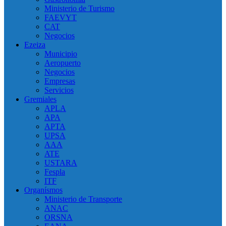
Ministerio de Turismo
FAEVYT
CAT
Negocios
Ezeiza
Municipio
Aeropuerto
Negocios
Empresas
Servicios
Gremiales
APLA
APA
APTA
UPSA
AAA
ATE
USTARA
Fespla
ITF
Organísmos
Ministerio de Transporte
ANAC
ORSNA