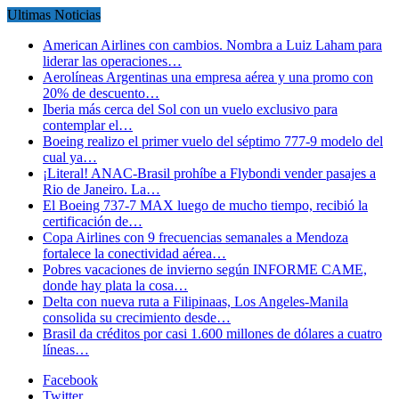
Ultimas Noticias
American Airlines con cambios. Nombra a Luiz Laham para
liderar las operaciones…
Aerolíneas Argentinas una empresa aérea y una promo con
20% de descuento…
Iberia más cerca del Sol con un vuelo exclusivo para
contemplar el…
Boeing realizo el primer vuelo del séptimo 777-9 modelo del
cual ya…
¡Literal! ANAC-Brasil prohíbe a Flybondi vender pasajes a
Rio de Janeiro. La…
El Boeing 737-7 MAX luego de mucho tiempo, recibió la
certificación de…
Copa Airlines con 9 frecuencias semanales a Mendoza
fortalece la conectividad aérea…
Pobres vacaciones de invierno según INFORME CAME,
donde hay plata la cosa…
Delta con nueva ruta a Filipinaas, Los Angeles-Manila
consolida su crecimiento desde…
Brasil da créditos por casi 1.600 millones de dólares a cuatro
líneas…
Facebook
Twitter