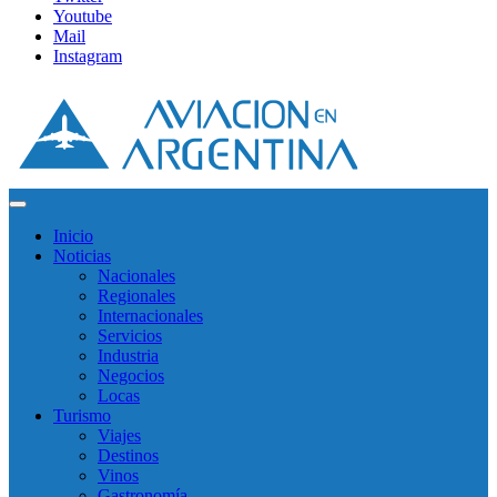
Youtube
Mail
Instagram
Inicio
Noticias
Nacionales
Regionales
Internacionales
Servicios
Industria
Negocios
Locas
Turismo
Viajes
Destinos
Vinos
Gastronomía