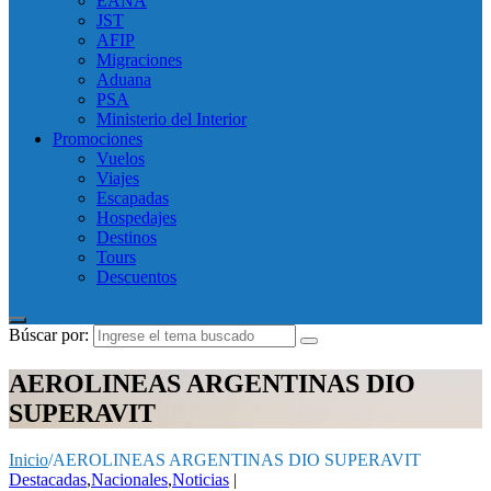
EANA
JST
AFIP
Migraciones
Aduana
PSA
Ministerio del Interior
Promociones
Vuelos
Viajes
Escapadas
Hospedajes
Destinos
Tours
Descuentos
Búscar por:
AEROLINEAS ARGENTINAS DIO
SUPERAVIT
Inicio
/
AEROLINEAS ARGENTINAS DIO SUPERAVIT
Destacadas
,
Nacionales
,
Noticias
|