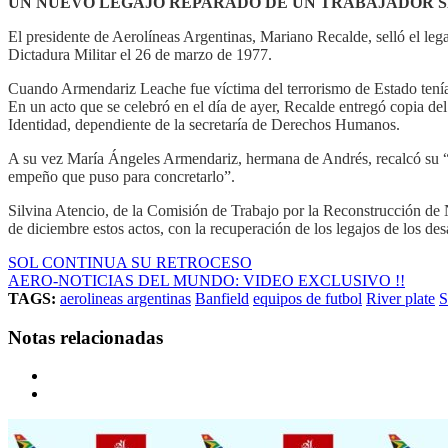
UN NUEVO LEGAJO REPARADO DE UN TRABAJADOR S
El presidente de Aerolíneas Argentinas, Mariano Recalde, selló el le
Dictadura Militar el 26 de marzo de 1977.
Cuando Armendariz Leache fue víctima del terrorismo de Estado tenía
En un acto que se celebró en el día de ayer, Recalde entregó copia de
Identidad, dependiente de la secretaría de Derechos Humanos.
A su vez María Ángeles Armendariz, hermana de Andrés, recalcó su “ag
empeño que puso para concretarlo”.
Silvina Atencio, de la Comisión de Trabajo por la Reconstrucción de 
de diciembre estos actos, con la recuperación de los legajos de los de
SOL CONTINUA SU RETROCESO
AERO-NOTICIAS DEL MUNDO: VIDEO EXCLUSIVO !!
TAGS:
aerolineas argentinas
Banfield
equipos de futbol
River plate
S
Notas relacionadas