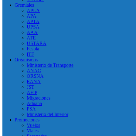
Gremiales
APLA
APA
APTA
UPSA
AAA
ATE
USTARA
Fespla
ITF
Organísmos
Ministerio de Transporte
ANAC
ORSNA
EANA
JST
AFIP
Migraciones
Aduana
PSA
Ministerio del Interior
Promociones
Vuelos
Viajes