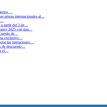
biertos,…
as aéreas internacionales al…
en…
a partir del 3 de…
balance 2025 con una…
 acuerdo de…
 su exclusivo…
erar las operaciones…
0% de descuento…
ar el…