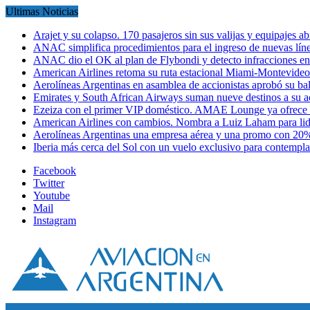
Ultimas Noticias
Arajet y su colapso. 170 pasajeros sin sus valijas y equipajes a
ANAC simplifica procedimientos para el ingreso de nuevas líne
ANAC dio el OK al plan de Flybondi y detecto infracciones 
American Airlines retoma su ruta estacional Miami-Montevideo 
Aerolíneas Argentinas en asamblea de accionistas aprobó su 
Emirates y South African Airways suman nueve destinos a su
Ezeiza con el primer VIP doméstico. AMAE Lounge ya ofrece
American Airlines con cambios. Nombra a Luiz Laham para lid
Aerolíneas Argentinas una empresa aérea y una promo con 2
Iberia más cerca del Sol con un vuelo exclusivo para contempl
Facebook
Twitter
Youtube
Mail
Instagram