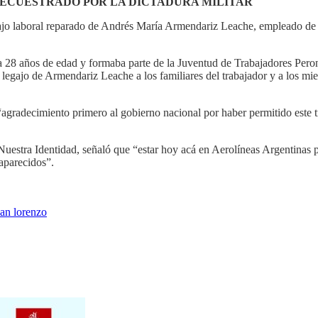
ECUESTRADO POR LA DICTADURA MILITAR
gajo laboral reparado de Andrés María Armendariz Leache, empleado de 
 28 años de edad y formaba parte de la Juventud de Trabajadores Peron
l legajo de Armendariz Leache a los familiares del trabajador y a los 
radecimiento primero al gobierno nacional por haber permitido este tr
Nuestra Identidad, señaló que “estar hoy acá en Aerolíneas Argentinas 
saparecidos”.
an lorenzo