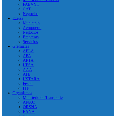
FAEVYT
CAT
Negocios
Ezeiza
Municipio
Aeropuerto
Negocios
Empresas
Servicios
Gremiales
APLA
APA
APTA
UPSA
AAA
ATE
USTARA
Fespla
ITF
Organísmos
Ministerio de Transporte
ANAC
ORSNA
EANA