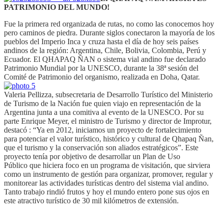
PATRIMONIO DEL MUNDO!
Fue la primera red organizada de rutas, no como las conocemos hoy
pero caminos de piedra. Durante siglos conectaron la mayoría de los
pueblos del Imperio Inca y cruza hasta el día de hoy seis países
andinos de la región: Argentina, Chile, Bolivia, Colombia, Perú y
Ecuador. El QHAPAQ ÑAN o sistema vial andino fue declarado
Patrimonio Mundial por la UNESCO, durante la 38ª sesión del
Comité de Patrimonio del organismo, realizada en Doha, Qatar.
Valeria Pellizza, subsecretaria de Desarrollo Turístico del Ministerio
de Turismo de la Nación fue quien viajo en representación de la
Argentina junta a una comitiva al evento de la UNESCO. Por su
parte Enrique Meyer, el ministro de Turismo y director de Improtur,
destacó : “Ya en 2012, iniciamos un proyecto de fortalecimiento
para potenciar el valor turístico, histórico y cultural de Qhapaq Ñan,
que el turismo y la conservación son aliados estratégicos”. Este
proyecto tenía por objetivo de desarrollar un Plan de Uso
Público que hiciera foco en un programa de visitación, que sirviera
como un instrumento de gestión para organizar, promover, regular y
monitorear las actividades turísticas dentro del sistema vial andino.
Tanto trabajo rindió frutos y hoy el mundo entero pone sus ojos en
este atractivo turístico de 30 mil kilómetros de extensión.