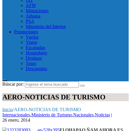
JST
AFIP
Migraciones
Aduana
PSA
Ministerio del Interior
Promociones
Vuelos
Viajes
Escapadas
Hospedajes
Destinos
Tours
Descuentos
Búscar por:
AERO-NOTICIAS DE TURISMO
Inicio
/
AERO-NOTICIAS DE TURISMO
Internacionales
,
Ministerio de Turismo
,
Nacionales
,
Noticias
|
26 enero, 2014
El QHAPAQ ÑAM AHORA ES