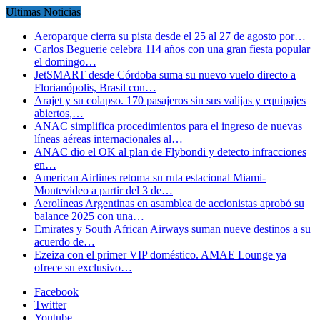
Ultimas Noticias
Aeroparque cierra su pista desde el 25 al 27 de agosto por…
Carlos Beguerie celebra 114 años con una gran fiesta popular
el domingo…
JetSMART desde Córdoba suma su nuevo vuelo directo a
Florianópolis, Brasil con…
Arajet y su colapso. 170 pasajeros sin sus valijas y equipajes
abiertos,…
ANAC simplifica procedimientos para el ingreso de nuevas
líneas aéreas internacionales al…
ANAC dio el OK al plan de Flybondi y detecto infracciones
en…
American Airlines retoma su ruta estacional Miami-
Montevideo a partir del 3 de…
Aerolíneas Argentinas en asamblea de accionistas aprobó su
balance 2025 con una…
Emirates y South African Airways suman nueve destinos a su
acuerdo de…
Ezeiza con el primer VIP doméstico. AMAE Lounge ya
ofrece su exclusivo…
Facebook
Twitter
Youtube