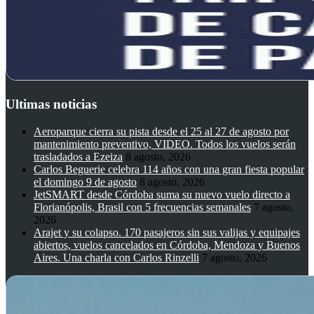
Ultimas noticias
Aeroparque cierra su pista desde el 25 al 27 de agosto por
mantenimiento preventivo, VIDEO. Todos los vuelos serán
trasladados a Ezeiza
8 agosto, 2026
Carlos Beguerie celebra 114 años con una gran fiesta popular
el domingo 9 de agosto
8 agosto, 2026
JetSMART desde Córdoba suma su nuevo vuelo directo a
Florianópolis, Brasil con 5 frecuencias semanales
7 agosto,
2026
Arajet y su colapso. 170 pasajeros sin sus valijas y equipajes
abiertos, vuelos cancelados en Córdoba, Mendoza y Buenos
Aires. Una charla con Carlos Rinzelli
7 agosto, 2026