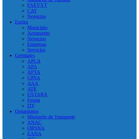
FAEVYT
CAT
Negocios
Ezeiza
Municipio
Aeropuerto
Negocios
Empresas
Servicios
Gremiales
APLA
APA
APTA
UPSA
AAA
ATE
USTARA
Fespla
ITF
Organísmos
Ministerio de Transporte
ANAC
ORSNA
EANA