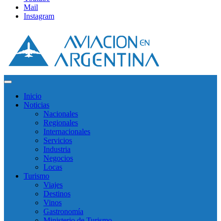
Mail
Instagram
Inicio
Noticias
Nacionales
Regionales
Internacionales
Servicios
Industria
Negocios
Locas
Turismo
Viajes
Destinos
Vinos
Gastronomía
Ministerio de Turismo