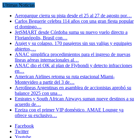
Ultimas Noticias
Aeroparque cierra su pista desde el 25 al 27 de agosto por…
Carlos Beguerie celebra 114 años con una gran fiesta popular
el domingo…
JetSMART desde Córdoba suma su nuevo vuelo directo a
Florianópolis, Brasil con…
Arajet y su colapso. 170 pasajeros sin sus valijas y equipajes
abiertos,…
ANAC simplifica procedimientos para el ingreso de nuevas
líneas aéreas internacionales al…
ANAC dio el OK al plan de Flybondi y detecto infracciones
en…
American Airlines retoma su ruta estacional Miami-
Montevideo a partir del 3 de…
Aerolíneas Argentinas en asamblea de accionistas aprobó su
balance 2025 con una…
Emirates y South African Airways suman nueve destinos a su
acuerdo de…
Ezeiza con el primer VIP doméstico. AMAE Lounge ya
ofrece su exclusivo…
Facebook
Twitter
Youtube