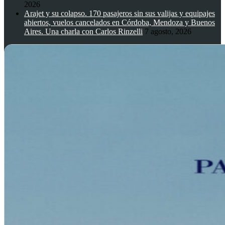
2026
Arajet y su colapso. 170 pasajeros sin sus valijas y equipajes
abiertos, vuelos cancelados en Córdoba, Mendoza y Buenos
Aires. Una charla con Carlos Rinzelli
7 agosto, 2026