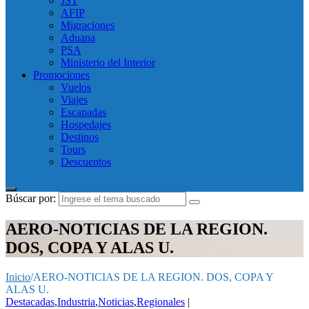
JST
AFIP
Migraciones
Aduana
PSA
Ministerio del Interior
Promociones
Vuelos
Viajes
Escapadas
Hospedajes
Destinos
Tours
Descuentos
Búscar por:
AERO-NOTICIAS DE LA REGION.
DOS, COPA Y ALAS U.
Inicio
/
AERO-NOTICIAS DE LA REGION. DOS, COPA Y
ALAS U.
Destacadas
,
Industria
,
Noticias
,
Regionales
|