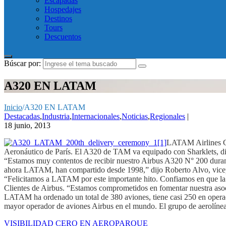
Escapadas
Hospedajes
Destinos
Tours
Descuentos
Búscar por:
A320 EN LATAM
Inicio
/
A320 EN LATAM
Destacadas
,
Industria
,
Internacionales
,
Noticias
,
Regionales
|
18 junio, 2013
LATAM Airlines Gro
Aeronáutico de París. El A320 de TAM va equipado con Sharklets, di
“Estamos muy contentos de recibir nuestro Airbus A320 N° 200 duran
ahora LATAM, han compartido desde 1998,” dijo Roberto Alvo, vice
“Felicitamos a LATAM por este importante hito. Confiamos en que la 
Clientes de Airbus. “Estamos comprometidos en fomentar nuestra as
LATAM ha ordenado un total de 380 aviones, tiene casi 250 en operació
mayor operador de aviones Airbus en el mundo. El grupo de aerolíne
VISIBILIDAD CERO EN AEROPARQUE