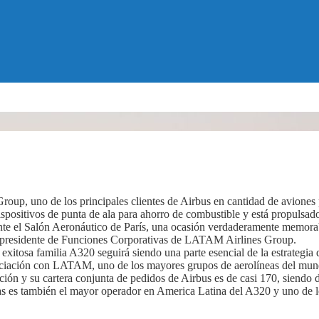
up, uno de los principales clientes de Airbus en cantidad de aviones 
spositivos de punta de ala para ahorro de combustible y está propulsa
te el Salón Aeronáutico de París, una ocasión verdaderamente memorab
presidente de Funciones Corporativas de LATAM Airlines Group.
exitosa familia A320 seguirá siendo una parte esencial de la estrateg
ociación con LATAM, uno de los mayores grupos de aerolíneas del mun
n y su cartera conjunta de pedidos de Airbus es de casi 170, siendo de e
as es también el mayor operador en America Latina del A320 y uno de 