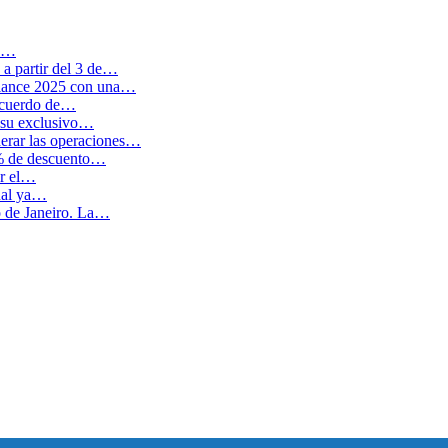
en…
a partir del 3 de…
balance 2025 con una…
 acuerdo de…
 su exclusivo…
erar las operaciones…
0% de descuento…
ar el…
cual ya…
o de Janeiro. La…