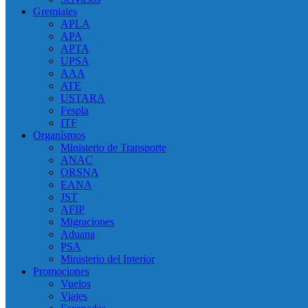
Gremiales
APLA
APA
APTA
UPSA
AAA
ATE
USTARA
Fespla
ITF
Organísmos
Ministerio de Transporte
ANAC
ORSNA
EANA
JST
AFIP
Migraciones
Aduana
PSA
Ministerio del Interior
Promociones
Vuelos
Viajes