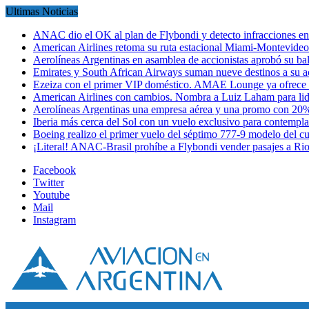
Ultimas Noticias
ANAC dio el OK al plan de Flybondi y detecto infracciones 
American Airlines retoma su ruta estacional Miami-Montevideo 
Aerolíneas Argentinas en asamblea de accionistas aprobó su 
Emirates y South African Airways suman nueve destinos a su
Ezeiza con el primer VIP doméstico. AMAE Lounge ya ofrece
American Airlines con cambios. Nombra a Luiz Laham para lid
Aerolíneas Argentinas una empresa aérea y una promo con 2
Iberia más cerca del Sol con un vuelo exclusivo para contempl
Boeing realizo el primer vuelo del séptimo 777-9 modelo del 
¡Literal! ANAC-Brasil prohíbe a Flybondi vender pasajes a Ri
Facebook
Twitter
Youtube
Mail
Instagram