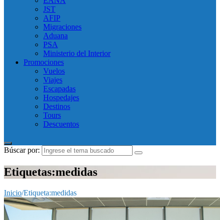
EANA
JST
AFIP
Migraciones
Aduana
PSA
Ministerio del Interior
Promociones
Vuelos
Viajes
Escapadas
Hospedajes
Destinos
Tours
Descuentos
Búscar por:
Etiquetas:medidas
Inicio
/
Etiqueta:
medidas