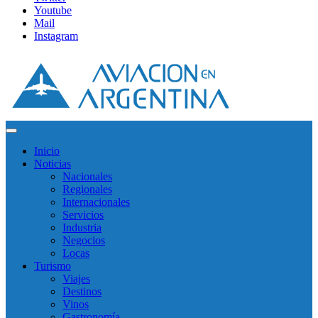
Youtube
Mail
Instagram
Inicio
Noticias
Nacionales
Regionales
Internacionales
Servicios
Industria
Negocios
Locas
Turismo
Viajes
Destinos
Vinos
Gastronomía