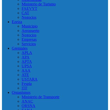
Ministerio de Turismo
FAEVYT
CAT
Negocios
Ezeiza
Municipio
Aeropuerto
Negocios
Empresas
Servicios
Gremiales
APLA
APA
APTA
UPSA
AAA
ATE
USTARA
Fespla
ITF
Organísmos
Ministerio de Transporte
ANAC
ORSNA