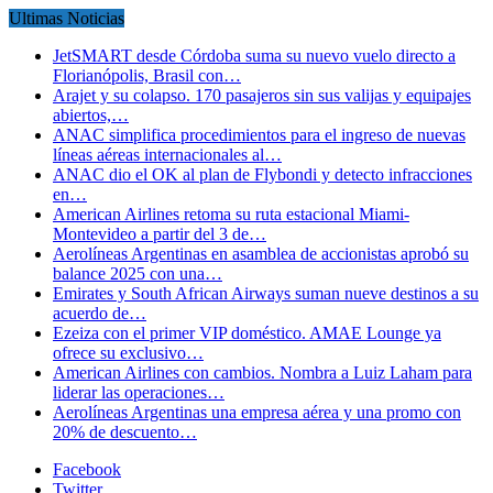
Ultimas Noticias
JetSMART desde Córdoba suma su nuevo vuelo directo a
Florianópolis, Brasil con…
Arajet y su colapso. 170 pasajeros sin sus valijas y equipajes
abiertos,…
ANAC simplifica procedimientos para el ingreso de nuevas
líneas aéreas internacionales al…
ANAC dio el OK al plan de Flybondi y detecto infracciones
en…
American Airlines retoma su ruta estacional Miami-
Montevideo a partir del 3 de…
Aerolíneas Argentinas en asamblea de accionistas aprobó su
balance 2025 con una…
Emirates y South African Airways suman nueve destinos a su
acuerdo de…
Ezeiza con el primer VIP doméstico. AMAE Lounge ya
ofrece su exclusivo…
American Airlines con cambios. Nombra a Luiz Laham para
liderar las operaciones…
Aerolíneas Argentinas una empresa aérea y una promo con
20% de descuento…
Facebook
Twitter