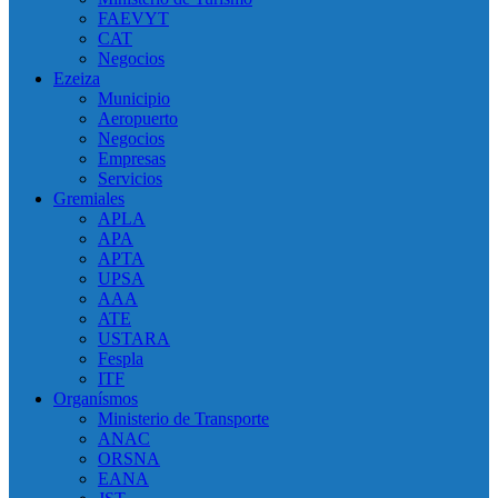
FAEVYT
CAT
Negocios
Ezeiza
Municipio
Aeropuerto
Negocios
Empresas
Servicios
Gremiales
APLA
APA
APTA
UPSA
AAA
ATE
USTARA
Fespla
ITF
Organísmos
Ministerio de Transporte
ANAC
ORSNA
EANA