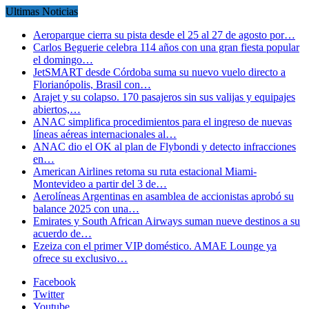
Ultimas Noticias
Aeroparque cierra su pista desde el 25 al 27 de agosto por…
Carlos Beguerie celebra 114 años con una gran fiesta popular
el domingo…
JetSMART desde Córdoba suma su nuevo vuelo directo a
Florianópolis, Brasil con…
Arajet y su colapso. 170 pasajeros sin sus valijas y equipajes
abiertos,…
ANAC simplifica procedimientos para el ingreso de nuevas
líneas aéreas internacionales al…
ANAC dio el OK al plan de Flybondi y detecto infracciones
en…
American Airlines retoma su ruta estacional Miami-
Montevideo a partir del 3 de…
Aerolíneas Argentinas en asamblea de accionistas aprobó su
balance 2025 con una…
Emirates y South African Airways suman nueve destinos a su
acuerdo de…
Ezeiza con el primer VIP doméstico. AMAE Lounge ya
ofrece su exclusivo…
Facebook
Twitter
Youtube