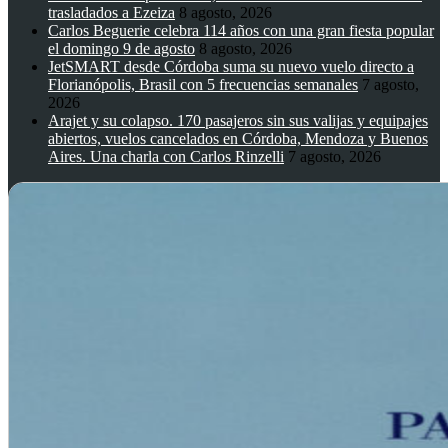
trasladados a Ezeiza
8 agosto, 2026
Carlos Beguerie celebra 114 años con una gran fiesta popular
el domingo 9 de agosto
8 agosto, 2026
JetSMART desde Córdoba suma su nuevo vuelo directo a
Florianópolis, Brasil con 5 frecuencias semanales
7 agosto,
2026
Arajet y su colapso. 170 pasajeros sin sus valijas y equipajes
abiertos, vuelos cancelados en Córdoba, Mendoza y Buenos
Aires. Una charla con Carlos Rinzelli
7 agosto, 2026