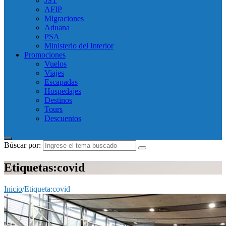
JST
AFIP
Migraciones
Aduana
PSA
Ministerio del Interior
Promociones
Vuelos
Viajes
Escapadas
Hospedajes
Destinos
Tours
Descuentos
Búscar por:
Etiquetas:covid
Inicio
/
Etiqueta:
covid